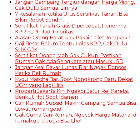
Jangan Gampang Tergiur dengan Harga Miring,
Cek Dulu Semua Izinnya
7 Kesalahan Ketika Urus Sertifikat Tanah, Bisa
Bikin Repot Sendiri
Sertifikat Tanah Gratis Dipercepat, Penerima
KPR FLPP Jadi Prioritas
Alasan Orang Barat Gak Pakai Toilet Jongkok?
Gaji Besar Belum Tentu Lolos KPR, Cek Dulu
SLIK OJK
Sertifikat Doang Mah Gak Cukup, Pastikan
Rumah Gak Ada Sengketa atau Masuk LSD
Jangan Asal Bayar Lunas! Biar Nggak Boncos
Ketika Beli Rumah
Kyou Matcha Bar, Spot Nongkrong Baru Dekat
UGM yang Lagi Hits
Properti Jakarta Kini Ngekor Jalur Rel Kereta,
Berikut Hot Spot Idaman
Cari Rumah Subsidi Makin Gampang Semua Bisa
Lewat rumah.go.id
Gak Cuma Cari Rumah, Ngecek Harga Material di
rumah.go.id Juga Bisa Lho!