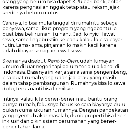
orang yang belum bisa dapet KPR dari bank, entah
karena penghasilan nggak tetap atau rekam jejak
kreditnya belum mulus.
Caranya, lo bisa mulai tinggal di rumah itu sebagai
penyewa, sambil ikut program yang ngebantu lo
buat bisa beli rumah itu nanti. Jadi lo nyicil lewat
sewa, sambil ngebuktiin ke bank kalau lo bisa bayar
rutin. Lama-lama, pinjaman lo makin kecil karena
udah dibayar sebagian lewat sewa.
Skemanya disebut
Rent-to-Own
, udah lumayan
umum di luar negeri tapi belum terlalu dikenal di
Indonesia. Biasanya ini kerja sama sama pengembang,
bisa buat rumah yang udah jadi atau yang masih
dalam tahap pembangunan. Rumahnya bisa lo sewa
dulu, terus nanti bisa lo milikin.
Intinya, kalau kita bener-bener mau bantu orang
punya rumah, fokusnya harus ke cara biayanya dulu,
bukan cuma ukuran rumahnya. Dengan pendekatan
yang nyentuh akar masalah, dunia properti bisa lebih
inklusif dan bikin sistem perumahan yang bener-
bener tahan lama.