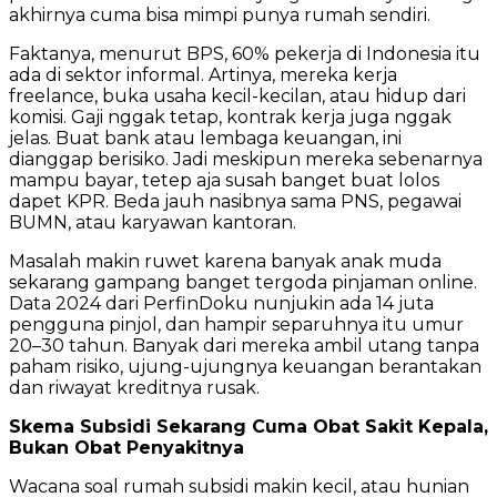
akhirnya cuma bisa mimpi punya rumah sendiri.
Faktanya, menurut BPS, 60% pekerja di Indonesia itu
ada di sektor informal. Artinya, mereka kerja
freelance, buka usaha kecil-kecilan, atau hidup dari
komisi. Gaji nggak tetap, kontrak kerja juga nggak
jelas. Buat bank atau lembaga keuangan, ini
dianggap berisiko. Jadi meskipun mereka sebenarnya
mampu bayar, tetep aja susah banget buat lolos
dapet KPR. Beda jauh nasibnya sama PNS, pegawai
BUMN, atau karyawan kantoran.
Masalah makin ruwet karena banyak anak muda
sekarang gampang banget tergoda pinjaman online.
Data 2024 dari PerfinDoku nunjukin ada 14 juta
pengguna pinjol, dan hampir separuhnya itu umur
20–30 tahun. Banyak dari mereka ambil utang tanpa
paham risiko, ujung-ujungnya keuangan berantakan
dan riwayat kreditnya rusak.
Skema Subsidi Sekarang Cuma Obat Sakit Kepala,
Bukan Obat Penyakitnya
Wacana soal rumah subsidi makin kecil, atau hunian