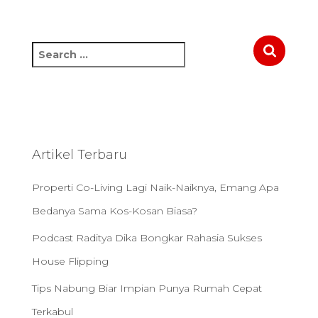
S
e
a
r
c
h
f
Artikel Terbaru
o
r
Properti Co-Living Lagi Naik-Naiknya, Emang Apa
:
Bedanya Sama Kos-Kosan Biasa?
Podcast Raditya Dika Bongkar Rahasia Sukses
House Flipping
Tips Nabung Biar Impian Punya Rumah Cepat
Terkabul