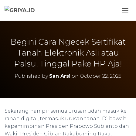
TOGG
Begini Cara Ngecek Sertifikat
Tanah Elektronik Asli atau
Palsu, Tinggal Pake HP Aja!
Published by
San Arsi
on
October 22, 2025
Sekarang hampir semua urusan udah masuk ke
ranah digital, termasuk urusan tanah. Di bawah
kepemimpinan Presiden Prabowo Subianto dan
Wakil Presiden Gibran Rakabuming Raka,