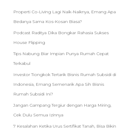
f
o
Properti Co-Living Lagi Naik-Naiknya, Emang Apa
r
:
Bedanya Sama Kos-Kosan Biasa?
Podcast Raditya Dika Bongkar Rahasia Sukses
House Flipping
Tips Nabung Biar Impian Punya Rumah Cepat
Terkabul
Investor Tiongkok Tertarik Bisnis Rumah Subsidi di
Indonesia, Emang Semenarik Apa Sih Bisnis
Rumah Subsidi Ini?
Jangan Gampang Tergiur dengan Harga Miring,
Cek Dulu Semua Izinnya
7 Kesalahan Ketika Urus Sertifikat Tanah, Bisa Bikin