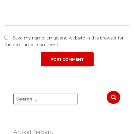
Save my name, email, and website in this browser for
the next time I comment.
S
e
a
r
c
h
Artikel Terbaru