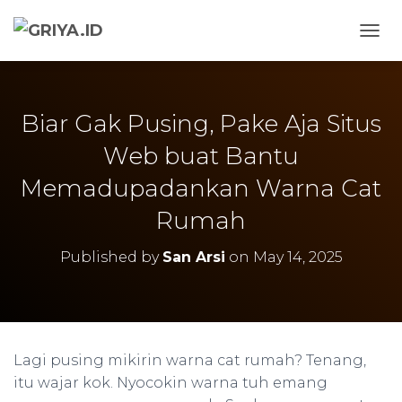
TOGG
Biar Gak Pusing, Pake Aja Situs
Web buat Bantu
Memadupadankan Warna Cat
Rumah
Published by
San Arsi
on
May 14, 2025
Lagi pusing mikirin warna cat rumah? Tenang,
itu wajar kok. Nyocokin warna tuh emang