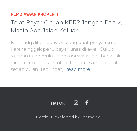
PEMBIAYAAN PROPERTI
Telat Bayar Cicilan KPR? Jangan Panik,
Masih Ada Jalan Keluar
KPR jadi pilihan banyak orang buat punya rumah
karena nggak perlu bayar lunas di awal. Cukup
siapkan uang muka, lengkapi syarat dari bank, lalu
rumah impian bisa mulai ditempati sambil dicicil
setiap bulan. Tapi ingat,
Read more…
TIKTOK
Hestia | Developed by
ThemeIsle
×
#WAAjaDulu