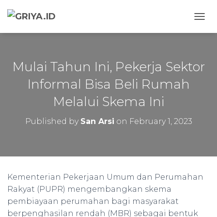
TOGG
Mulai Tahun Ini, Pekerja Sektor
Informal Bisa Beli Rumah
Melalui Skema Ini
Published by
San Arsi
on
February 1, 2023
Kementerian Pekerjaan Umum dan Perumahan
Rakyat (PUPR) mengembangkan skema
pembiayaan perumahan bagi masyarakat
berpenghasilan rendah (MBR) sebagai bentuk