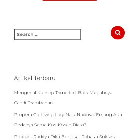
S
e
a
r
c
h
f
Artikel Terbaru
o
r
Mengenal Konsep Trimurti di Balik Megahnya
:
Candi Prambanan
Properti Co-Living Lagi Naik-Naiknya, Emang Apa
Bedanya Sama Kos-Kosan Biasa?
Podcast Raditya Dika Bongkar Rahasia Sukses