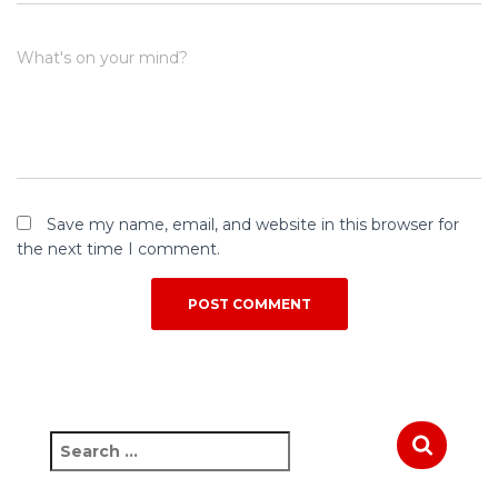
What's on your mind?
Save my name, email, and website in this browser for
the next time I comment.
S
e
a