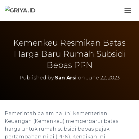
TOGG
Kemenkeu Resmikan Batas
Harga Baru Rumah Subsidi
Bebas PPN
Published by
San Arsi
on
June 22, 2023
Pemerintah dalam hal ini Kementerian
Keuangan (Kemenkeu) memperbarui batas
harga untuk rumah subsidi bebas pajak
pertambahan nilai (PPN). Kenaikan ini