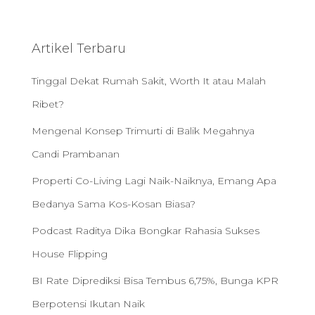
r
c
h
Artikel Terbaru
f
o
Tinggal Dekat Rumah Sakit, Worth It atau Malah
r
:
Ribet?
Mengenal Konsep Trimurti di Balik Megahnya
Candi Prambanan
Properti Co-Living Lagi Naik-Naiknya, Emang Apa
Bedanya Sama Kos-Kosan Biasa?
Podcast Raditya Dika Bongkar Rahasia Sukses
House Flipping
BI Rate Diprediksi Bisa Tembus 6,75%, Bunga KPR
Berpotensi Ikutan Naik