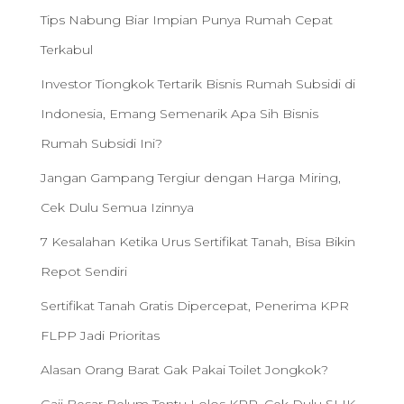
Tips Nabung Biar Impian Punya Rumah Cepat
Terkabul
Investor Tiongkok Tertarik Bisnis Rumah Subsidi di
Indonesia, Emang Semenarik Apa Sih Bisnis
Rumah Subsidi Ini?
Jangan Gampang Tergiur dengan Harga Miring,
Cek Dulu Semua Izinnya
7 Kesalahan Ketika Urus Sertifikat Tanah, Bisa Bikin
Repot Sendiri
Sertifikat Tanah Gratis Dipercepat, Penerima KPR
FLPP Jadi Prioritas
Alasan Orang Barat Gak Pakai Toilet Jongkok?
Gaji Besar Belum Tentu Lolos KPR, Cek Dulu SLIK