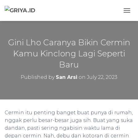
TOGG
Gini Lho Caranya Bikin Cermin
Kamu Kinclong Lagi Seperti
Baru
Published by
San Arsi
on
July 22, 2023
Cermin itu penting banget buat punya di rumah,
nggak perlu besar-besar juga sih. Buat yang suka
dandan, pasti sering ngabisin waktu lama di
depan cermin. Nah, debu dan kotoran di cermin