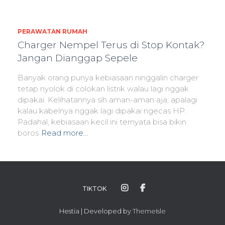
PERAWATAN RUMAH
Charger Nempel Terus di Stop Kontak?
Jangan Dianggap Sepele
Banyak orang punya kebiasaan ninggalin charger
tetap nyolok di colokan listrik walau lagi nggak
dipakai. Kelihatannya sih aman-aman aja, apalagi
kalau kabelnya nggak lagi dipakai ngecas HP.
Padahal, kebiasaan kecil ini ternyata bisa bikin
boros
Read more…
TIKTOK
Hestia | Developed by
ThemeIsle