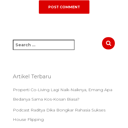
S
e
a
r
c
h
Artikel Terbaru
f
o
Properti Co-Living Lagi Naik-Naiknya, Emang Apa
r
:
Bedanya Sama Kos-Kosan Biasa?
Podcast Raditya Dika Bongkar Rahasia Sukses
House Flipping