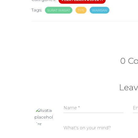
Tags:
SURAT WASIAT
TIPS
WARISAN
0 C
Leav
Name
*
E
What's on your mind?