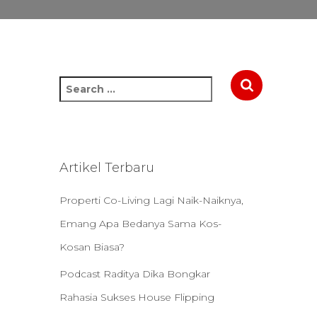
S
e
a
r
c
h
Artikel Terbaru
f
o
Properti Co-Living Lagi Naik-Naiknya,
r
:
Emang Apa Bedanya Sama Kos-
Kosan Biasa?
Podcast Raditya Dika Bongkar
Rahasia Sukses House Flipping