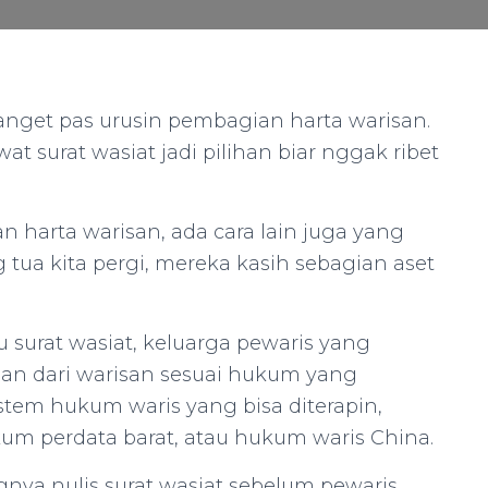
anget pas urusin pembagian harta warisan.
t surat wasiat jadi pilihan biar nggak ribet
n harta warisan, ada cara lain juga yang
g tua kita pergi, mereka kasih sebagian aset
u surat wasiat, keluarga pewaris yang
gian dari warisan sesuai hukum yang
istem hukum waris yang bisa diterapin,
um perdata barat, atau hukum waris China.
nya nulis surat wasiat sebelum pewaris