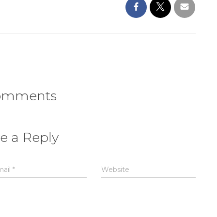
omments
e a Reply
mail
*
Website