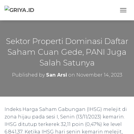
TOGG
Sektor Properti Dominasi Daftar
Saham Cuan Gede, PANI Juga
Salah Satunya
Published by
San Arsi
on
November 14, 2023
Indeks Harga Saham Gabungan (IHSG) melejit di
zona hijau pada sesi I, Senin (13/11/2023) kemarin.
IHSG ditutup terkerek 32,11 poin (0,47%) ke level
6.841,37. Ketika IHSG hari senin kemarin melejit,