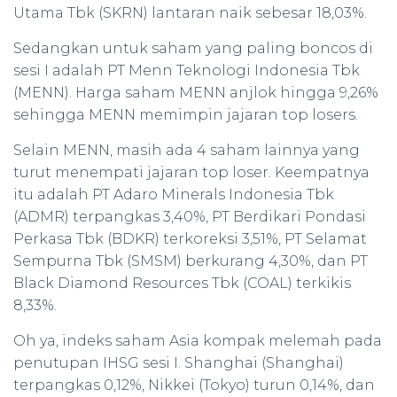
Utama Tbk (SKRN) lantaran naik sebesar 18,03%.
Sedangkan untuk saham yang paling boncos di
sesi I adalah PT Menn Teknologi Indonesia Tbk
(MENN). Harga saham MENN anjlok hingga 9,26%
sehingga MENN memimpin jajaran top losers.
Selain MENN, masih ada 4 saham lainnya yang
turut menempati jajaran top loser. Keempatnya
itu adalah PT Adaro Minerals Indonesia Tbk
(ADMR) terpangkas 3,40%, PT Berdikari Pondasi
Perkasa Tbk (BDKR) terkoreksi 3,51%, PT Selamat
Sempurna Tbk (SMSM) berkurang 4,30%, dan PT
Black Diamond Resources Tbk (COAL) terkikis
8,33%.
Oh ya, indeks saham Asia kompak melemah pada
penutupan IHSG sesi I. Shanghai (Shanghai)
terpangkas 0,12%, Nikkei (Tokyo) turun 0,14%, dan