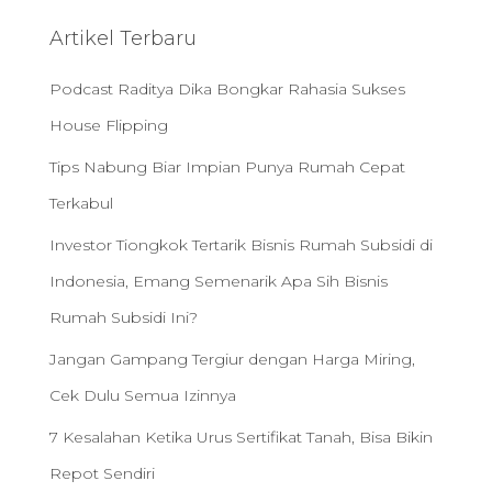
c
h
Artikel Terbaru
f
o
Podcast Raditya Dika Bongkar Rahasia Sukses
r
:
House Flipping
Tips Nabung Biar Impian Punya Rumah Cepat
Terkabul
Investor Tiongkok Tertarik Bisnis Rumah Subsidi di
Indonesia, Emang Semenarik Apa Sih Bisnis
Rumah Subsidi Ini?
Jangan Gampang Tergiur dengan Harga Miring,
Cek Dulu Semua Izinnya
7 Kesalahan Ketika Urus Sertifikat Tanah, Bisa Bikin
Repot Sendiri