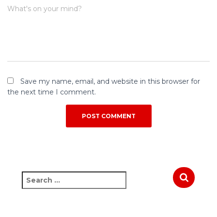
What's on your mind?
Save my name, email, and website in this browser for
the next time I comment.
S
e
a
r