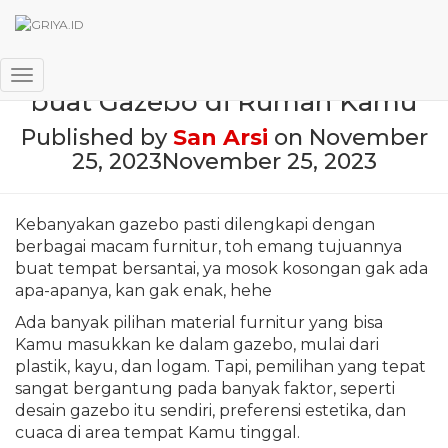
Tips Memilih Furnitur Terbaik
Toggle Navigation
buat Gazebo di Rumah Kamu
Published by
San Arsi
on
November
25, 2023
November 25, 2023
Kebanyakan gazebo pasti dilengkapi dengan
berbagai macam furnitur, toh emang tujuannya
buat tempat bersantai, ya mosok kosongan gak ada
apa-apanya, kan gak enak, hehe
Ada banyak pilihan material furnitur yang bisa
Kamu masukkan ke dalam gazebo, mulai dari
plastik, kayu, dan logam. Tapi, pemilihan yang tepat
sangat bergantung pada banyak faktor, seperti
desain gazebo itu sendiri, preferensi estetika, dan
cuaca di area tempat Kamu tinggal.