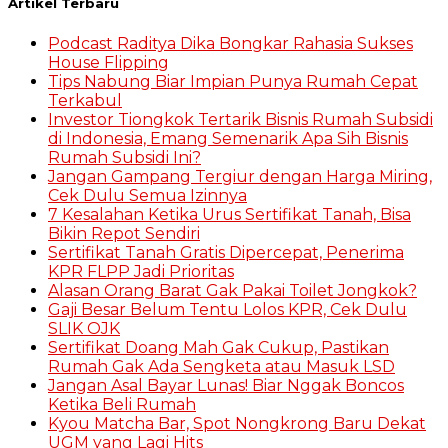
Artikel Terbaru
Podcast Raditya Dika Bongkar Rahasia Sukses
House Flipping
Tips Nabung Biar Impian Punya Rumah Cepat
Terkabul
Investor Tiongkok Tertarik Bisnis Rumah Subsidi
di Indonesia, Emang Semenarik Apa Sih Bisnis
Rumah Subsidi Ini?
Jangan Gampang Tergiur dengan Harga Miring,
Cek Dulu Semua Izinnya
7 Kesalahan Ketika Urus Sertifikat Tanah, Bisa
Bikin Repot Sendiri
Sertifikat Tanah Gratis Dipercepat, Penerima
KPR FLPP Jadi Prioritas
Alasan Orang Barat Gak Pakai Toilet Jongkok?
Gaji Besar Belum Tentu Lolos KPR, Cek Dulu
SLIK OJK
Sertifikat Doang Mah Gak Cukup, Pastikan
Rumah Gak Ada Sengketa atau Masuk LSD
Jangan Asal Bayar Lunas! Biar Nggak Boncos
Ketika Beli Rumah
Kyou Matcha Bar, Spot Nongkrong Baru Dekat
UGM yang Lagi Hits