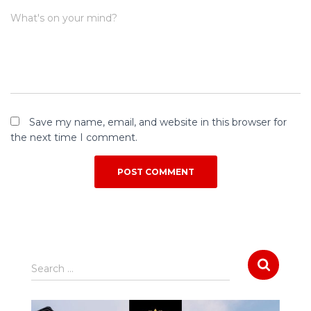
What's on your mind?
Save my name, email, and website in this browser for
the next time I comment.
S
Search …
e
a
r