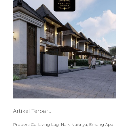
c
h
f
o
r
:
Artikel Terbaru
Properti Co-Living Lagi Naik-Naiknya, Emang Apa