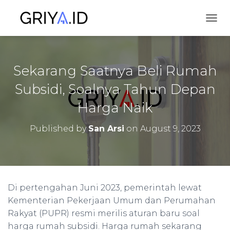
TOGG
Sekarang Saatnya Beli Rumah
Subsidi, Soalnya Tahun Depan
Harga Naik
Published by
San Arsi
on
August 9, 2023
Di pertengahan Juni 2023, pemerintah lewat
Kementerian Pekerjaan Umum dan Perumahan
Rakyat (PUPR) resmi merilis aturan baru soal
harga rumah subsidi. Harga rumah sekarang