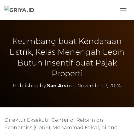
TOGG
Ketimbang buat Kendaraan
Listrik, Kelas Menengah Lebih
Butuh Insentif buat Pajak
Properti
Published by
San Arsi
on
November 7, 2024
Direktur Eksekutif Center of Reform on
Economics (CoRE), Mohammad Faisal, bilang