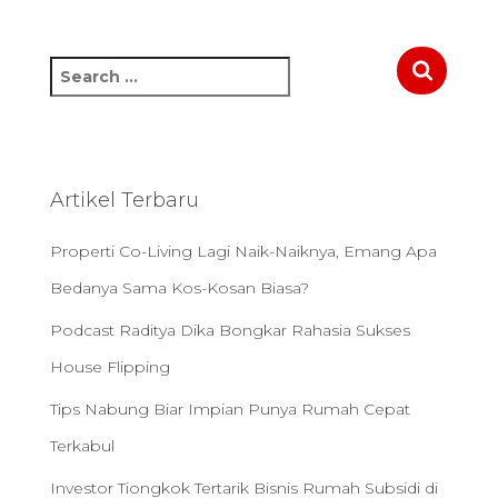
S
e
a
r
c
h
Artikel Terbaru
f
o
Properti Co-Living Lagi Naik-Naiknya, Emang Apa
r
:
Bedanya Sama Kos-Kosan Biasa?
Podcast Raditya Dika Bongkar Rahasia Sukses
House Flipping
Tips Nabung Biar Impian Punya Rumah Cepat
Terkabul
Investor Tiongkok Tertarik Bisnis Rumah Subsidi di