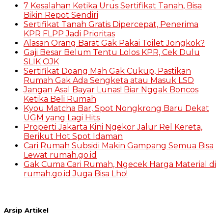
7 Kesalahan Ketika Urus Sertifikat Tanah, Bisa
Bikin Repot Sendiri
Sertifikat Tanah Gratis Dipercepat, Penerima
KPR FLPP Jadi Prioritas
Alasan Orang Barat Gak Pakai Toilet Jongkok?
Gaji Besar Belum Tentu Lolos KPR, Cek Dulu
SLIK OJK
Sertifikat Doang Mah Gak Cukup, Pastikan
Rumah Gak Ada Sengketa atau Masuk LSD
Jangan Asal Bayar Lunas! Biar Nggak Boncos
Ketika Beli Rumah
Kyou Matcha Bar, Spot Nongkrong Baru Dekat
UGM yang Lagi Hits
Properti Jakarta Kini Ngekor Jalur Rel Kereta,
Berikut Hot Spot Idaman
Cari Rumah Subsidi Makin Gampang Semua Bisa
Lewat rumah.go.id
Gak Cuma Cari Rumah, Ngecek Harga Material di
rumah.go.id Juga Bisa Lho!
Arsip Artikel