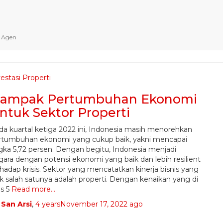
ertumbuhan ekono
n Agen
estasi Properti
ampak Pertumbuhan Ekonomi
ntuk Sektor Properti
da kuartal ketiga 2022 ini, Indonesia masih menorehkan
rtumbuhan ekonomi yang cukup baik, yakni mencapai
gka 5,72 persen. Dengan begitu, Indonesia menjadi
gara dengan potensi ekonomi yang baik dan lebih resilient
hadap krisis. Sektor yang mencatatkan kinerja bisnis yang
ik salah satunya adalah properti. Dengan kenaikan yang di
s 5
Read more…
y
San Arsi
,
4 years
November 17, 2022
ago