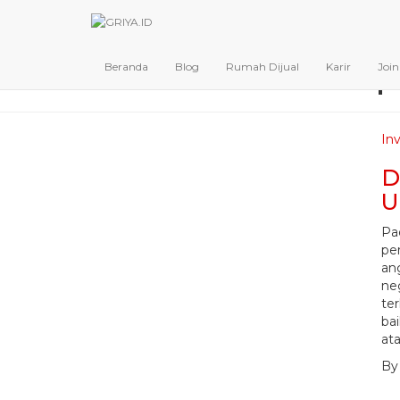
p
Beranda
Blog
Rumah Dijual
Karir
Joi
Inv
D
U
Pa
pe
an
ne
ter
ba
ata
B