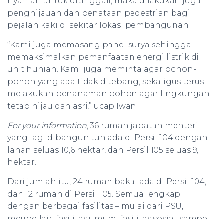
nyaman untuk ditinggali, maka dilakukan juga
penghijauan dan penataan pedestrian bagi
pejalan kaki di sekitar lokasi pembangunan
“Kami juga memasang panel surya sehingga
memaksimalkan pemanfaatan energi listrik di
unit hunian. Kami juga meminta agar pohon-
pohon yang ada tidak ditebang, sekaligus terus
melakukan penanaman pohon agar lingkungan
tetap hijau dan asri,” ucap Iwan.
For your information
, 36 rumah jabatan menteri
yang lagi dibangun tuh ada di Persil 104 dengan
lahan seluas 10,6 hektar, dan Persil 105 seluas 9,1
hektar.
Dari jumlah itu, 24 rumah bakal ada di Persil 104,
dan 12 rumah di Persil 105. Semua lengkap
dengan berbagai fasilitas – mulai dari PSU,
meubellair, fasilitas umum, fasilitas sosial, sampe