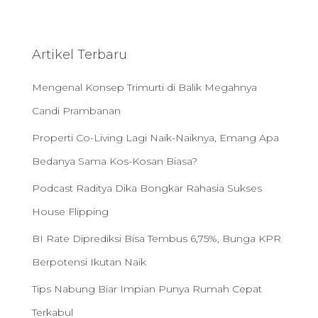
c
h
f
Artikel Terbaru
o
r
Mengenal Konsep Trimurti di Balik Megahnya
:
Candi Prambanan
Properti Co-Living Lagi Naik-Naiknya, Emang Apa
Bedanya Sama Kos-Kosan Biasa?
Podcast Raditya Dika Bongkar Rahasia Sukses
House Flipping
BI Rate Diprediksi Bisa Tembus 6,75%, Bunga KPR
Berpotensi Ikutan Naik
Tips Nabung Biar Impian Punya Rumah Cepat
Terkabul