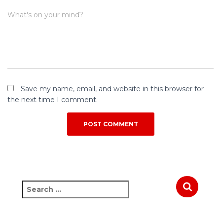
What's on your mind?
Save my name, email, and website in this browser for
the next time I comment.
S
e
a
r