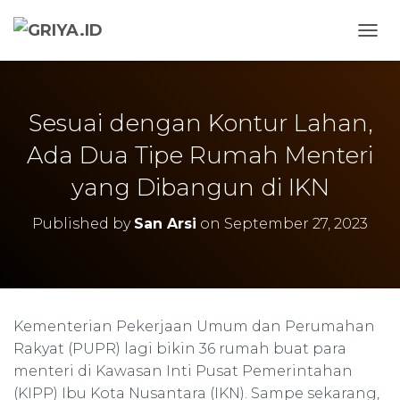
TOGG
Sesuai dengan Kontur Lahan,
Ada Dua Tipe Rumah Menteri
yang Dibangun di IKN
Published by
San Arsi
on
September 27, 2023
Kementerian Pekerjaan Umum dan Perumahan
Rakyat (PUPR) lagi bikin 36 rumah buat para
menteri di Kawasan Inti Pusat Pemerintahan
(KIPP) Ibu Kota Nusantara (IKN). Sampe sekarang,