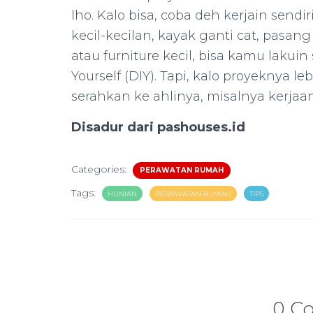
lho. Kalo bisa, coba deh kerjain send
kecil-kecilan, kayak ganti cat, pasang
atau furniture kecil, bisa kamu lakuin
Yourself (DIY). Tapi, kalo proyeknya 
serahkan ke ahlinya, misalnya kerjaa
Disadur dari pashouses.id
Categories:
PERAWATAN RUMAH
Tags:
HUNIAN
PERAWATAN RUMAH
TIPS
0 C