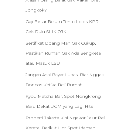
Alasan Orang Barat Gak Pakai Toilet
Jongkok?
Gaji Besar Belum Tentu Lolos KPR,
Cek Dulu SLIK OJK
Sertifikat Doang Mah Gak Cukup,
Pastikan Rumah Gak Ada Sengketa
atau Masuk LSD
Jangan Asal Bayar Lunas! Biar Nggak
Boncos Ketika Beli Rumah
Kyou Matcha Bar, Spot Nongkrong
Baru Dekat UGM yang Lagi Hits
Properti Jakarta Kini Ngekor Jalur Rel
Kereta, Berikut Hot Spot Idaman