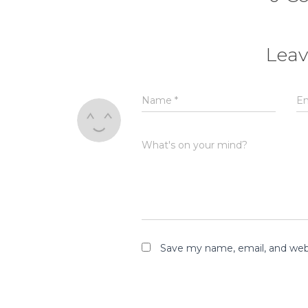
Leav
Name
*
E
What's on your mind?
Save my name, email, and webs