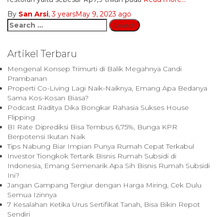
By
San Arsi
,
3 years
May 9, 2023
ago
Search
for:
Artikel Terbaru
Mengenal Konsep Trimurti di Balik Megahnya Candi
Prambanan
Properti Co-Living Lagi Naik-Naiknya, Emang Apa Bedanya
Sama Kos-Kosan Biasa?
Podcast Raditya Dika Bongkar Rahasia Sukses House
Flipping
BI Rate Diprediksi Bisa Tembus 6,75%, Bunga KPR
Berpotensi Ikutan Naik
Tips Nabung Biar Impian Punya Rumah Cepat Terkabul
Investor Tiongkok Tertarik Bisnis Rumah Subsidi di
Indonesia, Emang Semenarik Apa Sih Bisnis Rumah Subsidi
Ini?
Jangan Gampang Tergiur dengan Harga Miring, Cek Dulu
Semua Izinnya
7 Kesalahan Ketika Urus Sertifikat Tanah, Bisa Bikin Repot
Sendiri