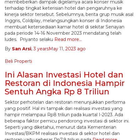
membeberkan dampak digelarnya acara konser musik
terhadap tingkat keterisian hotel dan pengaruhnya ke
kinerja sektor tersebut. Sebelumnya, berita grup musik asal
Inggris, Coldplay, melangsungkan konser di Indonesia
membuat ketersediaan kamar hotel di sekitar Senayan
pada periode 14-16 November 2023 mendatang telah
ludes. Priyanto selaku
Read more…
By
San Arsi
,
3 years
May 11, 2023
ago
Beli Properti
Ini Alasan Investasi Hotel dan
Restoran di Indonesia Hampir
Sentuh Angka Rp 8 Triliun
Sektor perhotelan dan restoran menunjukkan performa
yang positif. Hal ini tampak dari realisasi investasi yang
hampir melampaui Rp8 triliun pada kuartal I-2023. Ada
beberapa faktor pemicu pendorong investasi di sektor ini.
Seperti yang diketahui, menurut data Kementerian
Investasi/BKPM realisasi investasi di sektor hotel dan
restoran yaitu sebesar Rp7,9 triliun pada
Read more…