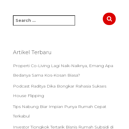
S
e
a
r
c
h
Artikel Terbaru
f
o
Properti Co-Living Lagi Naik-Naiknya, Emang Apa
r
:
Bedanya Sama Kos-Kosan Biasa?
Podcast Raditya Dika Bongkar Rahasia Sukses
House Flipping
Tips Nabung Biar Impian Punya Rumah Cepat
Terkabul
Investor Tiongkok Tertarik Bisnis Rumah Subsidi di