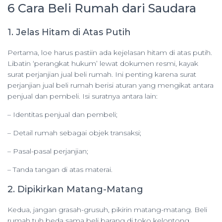
6 Cara Beli Rumah dari Saudara
1. Jelas Hitam di Atas Putih
Pertama, loe harus pastiin ada kejelasan hitam di atas putih.
Libatin ‘perangkat hukum’ lewat dokumen resmi, kayak
surat perjanjian jual beli rumah. Ini penting karena surat
perjanjian jual beli rumah berisi aturan yang mengikat antara
penjual dan pembeli. Isi suratnya antara lain:
– Identitas penjual dan pembeli;
– Detail rumah sebagai objek transaksi;
– Pasal-pasal perjanjian;
– Tanda tangan di atas materai.
2. Dipikirkan Matang-Matang
Kedua, jangan grasah-grusuh, pikirin matang-matang. Beli
rumah tuh beda sama beli barang di toko kelontong.