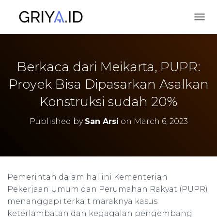
TOGG
Berkaca dari Meikarta, PUPR:
Proyek Bisa Dipasarkan Asalkan
Konstruksi sudah 20%
Published by
San Arsi
on
March 6, 2023
Pemerintah dalam hal ini Kementerian
Pekerjaan Umum dan Perumahan Rakyat (PUPR)
menanggapi terkait maraknya kasus
keterlambatan dan kegagalan pengembang