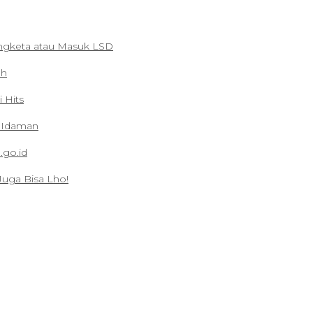
ngketa atau Masuk LSD
ah
 Hits
t Idaman
go.id
Juga Bisa Lho!