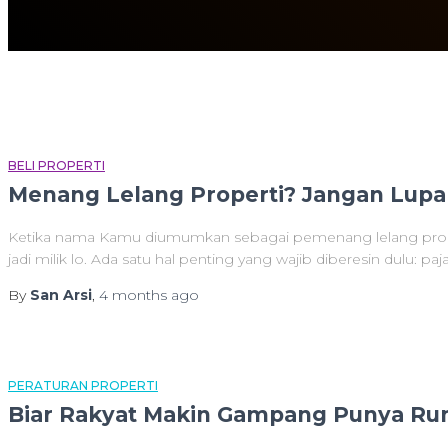
BELI PROPERTI
Menang Lelang Properti? Jangan Lupa 
Ketika nama Kamu diumumkan sebagai pemenang lelang propert
jadi milik lo. Ada satu hal penting yang wajib diberesin dulu: pa
By
San Arsi
,
4 months
ago
PERATURAN PROPERTI
Biar Rakyat Makin Gampang Punya R