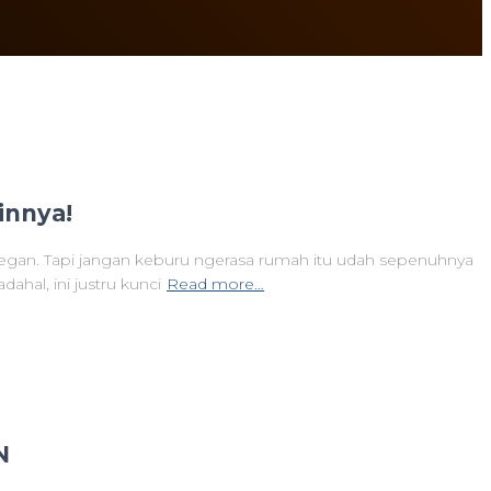
innya!
gan. Tapi jangan keburu ngerasa rumah itu udah sepenuhnya
dahal, ini justru kunci
Read more…
N