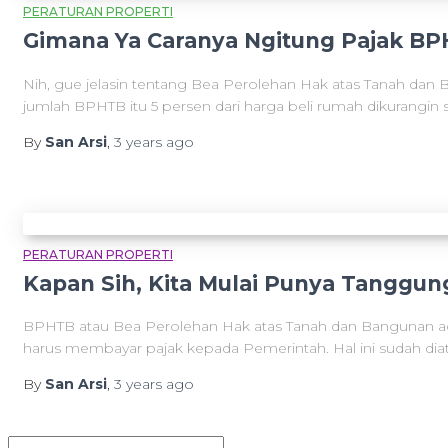
PERATURAN PROPERTI
Gimana Ya Caranya Ngitung Pajak B
Nih, gue jelasin tentang Bea Perolehan Hak atas Tanah dan Ba
jumlah BPHTB itu 5 persen dari harga beli rumah dikurangin 
By
San Arsi
,
3 years
ago
PERATURAN PROPERTI
Kapan Sih, Kita Mulai Punya Tanggu
BPHTB atau Bea Perolehan Hak atas Tanah dan Bangunan adala
harus membayar pajak kepada Pemerintah. Hal ini sudah d
By
San Arsi
,
3 years
ago
S