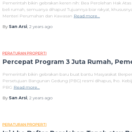
Pemerintah bikin gebrakan keren nih: Bea Perolehan Hak Atas
beli rumah, semuanya dihapus! Tujuannya biar rakyat, khusus
Menteri Perumahan dan Kawasan
Read more…
By
San Arsi
,
2 years
ago
PERATURAN PROPERTI
Percepat Program 3 Juta Rumah, Pem
Pemerintah bikin gebrakan baru buat bantu Masyarakat Berpe
Persetujuan Bangunan Gedung (PBG) resmi dihapus, lho. Kebij
PBG
Read more…
By
San Arsi
,
2 years
ago
PERATURAN PROPERTI