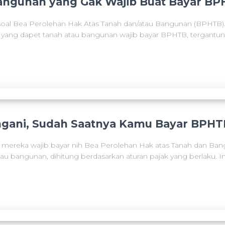
Bangunan yang Gak Wajib Buat Bayar B
 soal Bea Perolehan Hak Atas Tanah dan/atau Bangunan (BPHTB).
yang dapet tanah atau bangunan wajib bayar BPHTB, tergantung
angani, Sudah Saatnya Kamu Bayar BPHT
, mereka wajib bayar nih Bea Perolehan Hak atas Tanah dan Bang
au bangunan, dihitung berdasarkan aturan pajak yang berlaku. In