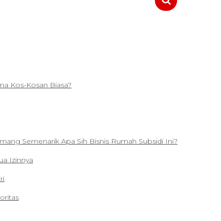
ama Kos-Kosan Biasa?
 Emang Semenarik Apa Sih Bisnis Rumah Subsidi Ini?
a Izinnya
ri
oritas