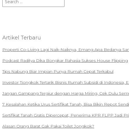
e
a
r
c
h
Artikel Terbaru
f
o
Properti Co-Living Lagi Naik-Naiknya, Emang Apa Bedanya S
r
:
Podcast Raditya Dika Bongkar Rahasia Sukses House Flipping
Tips Nabung Biar Impian Punya Rumah Cepat Terkabul
Investor Tiongkok Tertarik Bisnis Rumah Subsidi di Indonesia,
Jangan Gampang Tergiur dengan Harga Miring, Cek Dulu Semu
7 Kesalahan Ketika Urus Sertifikat Tanah, Bisa Bikin Repot Sendi
Sertifikat Tanah Gratis Dipercepat, Penerima KPR FLPP Jadi Pri
Alasan Orang Barat Gak Pakai Toilet Jongkok?