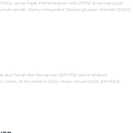
G), sama Pajak Pertambahan Nilai (PPN) di transaksi jual-
rumah sendiri. Bantu Masyarakat Berpenghasilan Rendah (MBR)
k atas Tanah dan Bangunan (BPHTB) sama retribusi
an, Senin, 25 November 2024. Mulai Januari 2025, BPHTB &