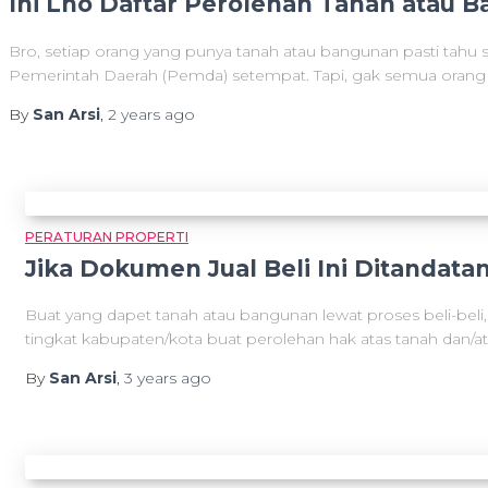
Ini Lho Daftar Perolehan Tanah atau 
Bro, setiap orang yang punya tanah atau bangunan pasti tahu
Pemerintah Daerah (Pemda) setempat. Tapi, gak semua orang 
By
San Arsi
,
2 years
ago
PERATURAN PROPERTI
Jika Dokumen Jual Beli Ini Ditandat
Buat yang dapet tanah atau bangunan lewat proses beli-beli
tingkat kabupaten/kota buat perolehan hak atas tanah dan/at
By
San Arsi
,
3 years
ago