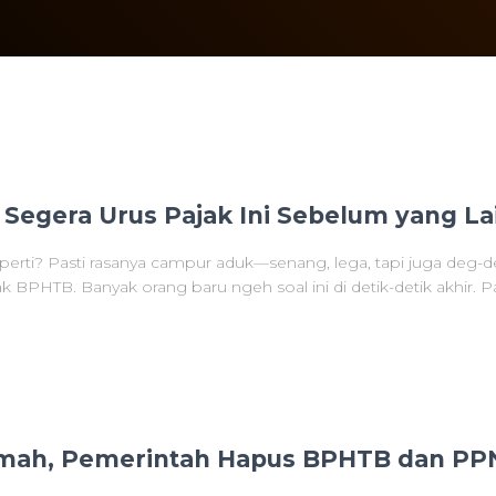
Segera Urus Pajak Ini Sebelum yang La
i? Pasti rasanya campur aduk—senang, lega, tapi juga deg-de
jak BPHTB. Banyak orang baru ngeh soal ini di detik-detik akhir. Pa
umah, Pemerintah Hapus BPHTB dan PP